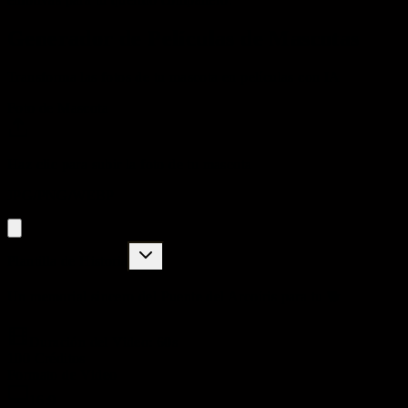
Generador de Películas de Mascotas
Transforma las fotos de tu mascota en películas con IA
Foto de Mascota
Haz clic para subir la foto de tu mascota
JPG/PNG/WEBP
Plantilla de Historia
Un memorial sincero del Puente del Arcoíris para tu 🐕
Duración del Video
: 60s
100
Créditos
Formato de Video
16:9