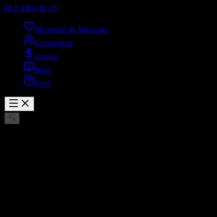
PET MOVIE AI
Memorial de Mascotas
Comunidad
Precios
Blog
FAQ
Crea tu Video de Mascota con
IA
Transforma las fotos de tu mascota en películas conmovedoras
generadas por IA. Crea hermosos tributos memoriales e historias
emotivas para tu querido compañero.