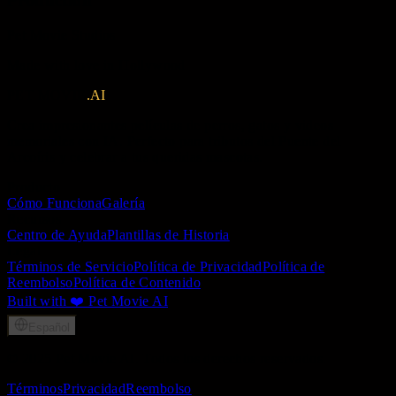
Production
Pet Movie Studios
Made with love in Hollywood
PET MOVIE
.AI
Crea impresionantes películas de perros, gatos y videos
memoriales con IA. Perfecto para tributos del Puente del
Arcoíris y celebrar a tus queridas mascotas.
Producto
Cómo Funciona
Galería
Recursos
Centro de Ayuda
Plantillas de Historia
Legal
Términos de Servicio
Política de Privacidad
Política de
Reembolso
Política de Contenido
Built with ❤️ Pet Movie AI
Español
© 2025 Pet Movie AI. Todos los derechos reservados.
Términos
Privacidad
Reembolso