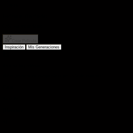
9:16
Horizontal (Escritorio)
Créditos requeridos:
100
Créditos
Crear Película
Inspiración
Mis Generaciones
Aún no hay videos
¡Sé el primero en compartir tu película de mascota!
Cast
Your Pet
Director
AI