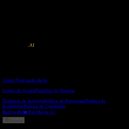
AI
Production
Pet Movie Studios
Made with love in Hollywood
PET MOVIE
.AI
Crea impresionantes películas de perros, gatos y videos
memoriales con IA. Perfecto para tributos del Puente del
Arcoíris y celebrar a tus queridas mascotas.
Producto
Cómo Funciona
Galería
Recursos
Centro de Ayuda
Plantillas de Historia
Legal
Términos de Servicio
Política de Privacidad
Política de
Reembolso
Política de Contenido
Built with ❤️ Pet Movie AI
Español