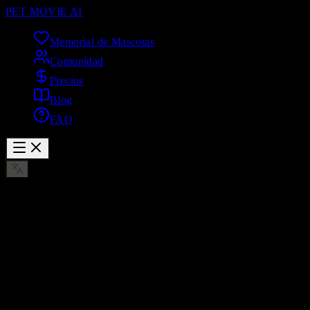
PET MOVIE AI
Memorial de Mascotas
Comunidad
Precios
Blog
FAQ
Cast
Your Pet
Director