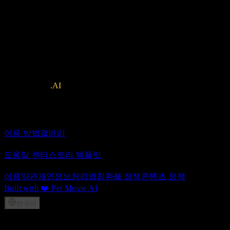
AI
Production
Pet Movie Studios
Made with love in Hollywood
PET MOVIE
.AI
AI로 멋진 강아지 영화, 고양이 영화, 반려동물 추모영상을
제품
이용 방법
갤러리
리소스
도움말 센터
스토리 템플릿
법적 고지
이용약관
개인정보처리방침
환불 정책
콘텐츠 정책
Built with ❤️ Pet Movie AI
한국어
© 2025 Pet Movie AI. All rights reserved.