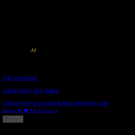
AI
Production
Pet Movie Studios
Made with love in Hollywood
PET MOVIE
.AI
AI로 멋진 강아지 영화, 고양이 영화, 반려동물 추모영상을
제품
이용 방법
갤러리
리소스
도움말 센터
스토리 템플릿
법적 고지
이용약관
개인정보처리방침
환불 정책
콘텐츠 정책
Built with ❤️ Pet Movie AI
한국어
© 2025 Pet Movie AI. All rights reserved.