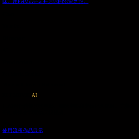
咪。用PetMovie.ai开启你的治愈之旅。
Cast
Your Pet
Director
AI
Production
Pet Movie Studios
Made with love in Hollywood
PET MOVIE
.AI
用AI创作精美狗狗电影、猫咪电影和宠物纪念视频。完美的
彩虹桥悼念和宠物庆祝视频。
产品
使用流程
作品展示
资源